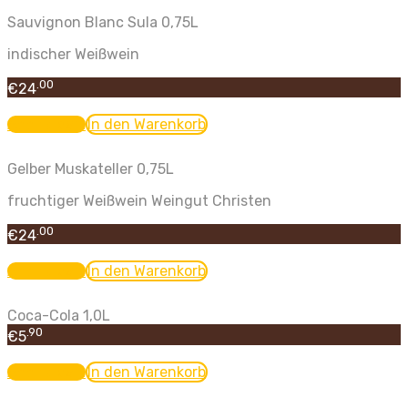
Sauvignon Blanc Sula 0,75L
indischer Weißwein
.00
€
24
Add to cart
In den Warenkorb
Gelber Muskateller 0,75L
fruchtiger Weißwein Weingut Christen
.00
€
24
Add to cart
In den Warenkorb
Coca-Cola 1,0L
.90
€
5
Add to cart
In den Warenkorb