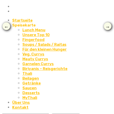
Startseite
Speisekarte
←
→
Lunch Menu
Unsere Top 10
Fingerfood
Soups / Salads / Raitas
Für den kleinen Hunger
Veg. Currys
Meaty Currys
Garnelen Currys
Biriyanis – Reisgerichte
Thali
Beilagen
Getränke
Saucen
Desserts
MyThali
Über Uns
Kontakt