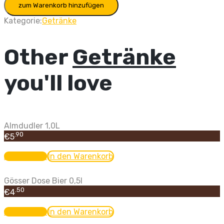
zum Warenkorb hinzufügen
Zero
0,5L
Kategorie:
Getränke
quantity
Other
Getränke
you'll love
Almdudler 1,0L
.90
€
5
Add to cart
In den Warenkorb
Gösser Dose Bier 0,5l
.50
€
4
Add to cart
In den Warenkorb