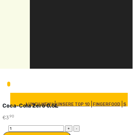
LUNCH MENU
UNSERE TOP 10
FINGERFOOD
SOUP
Coca-Cola Zero 0,5L
.90
€
3
Coca-
Cola